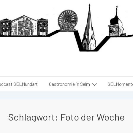
odcast SELMundart
Gastronomie in Selm
SELMomente 
Schlagwort:
Foto der Woche