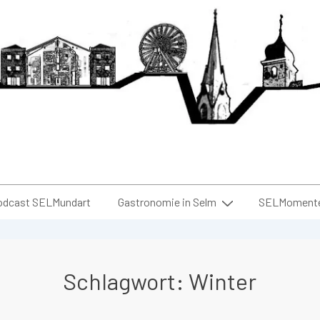
odcast SELMundart
Gastronomie in Selm
SELMomente 
Schlagwort:
Winter