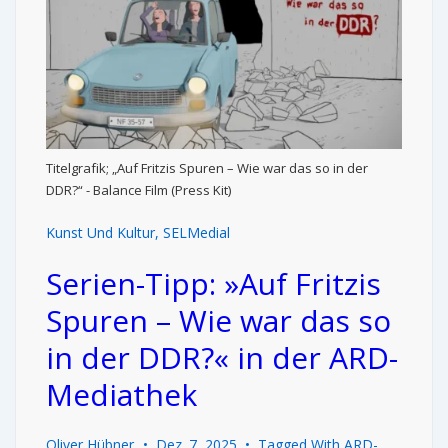
Titelgrafik; „Auf Fritzis Spuren – Wie war das so in der
DDR?“ - Balance Film (Press Kit)
Kunst Und Kultur
,
SELMedial
Serien-Tipp: »Auf Fritzis
Spuren – Wie war das so
in der DDR?« in der ARD-
Mediathek
Oliver Hübner
Dez. 7, 2025
Tagged With
ARD-