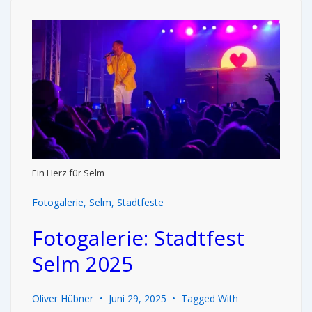
Ein Herz für Selm
Fotogalerie
,
Selm
,
Stadtfeste
Fotogalerie: Stadtfest
Selm 2025
Oliver Hübner
Juni 29, 2025
Tagged With