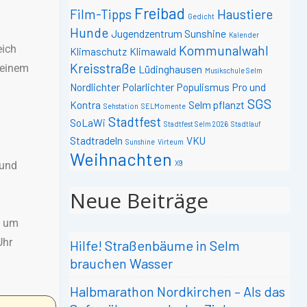
Freibad
Film-Tipps
Haustiere
Gedicht
Hunde
Jugendzentrum Sunshine
Kalender
eich
Kommunalwahl
Klimaschutz
Klimawald
Kreisstraße
 einem
Lüdinghausen
Musikschule Selm
Nordlichter
Polarlichter
Populismus
Pro und
SGS
Kontra
Selm pflanzt
Sehstation
SELMomente
Stadtfest
SoLaWi
Stadtfest Selm 2026
Stadtlauf
Stadtradeln
VKU
Sunshine
Virteum
Weihnachten
X9
 und
Neue Beiträge
g um
Uhr
Hilfe! Straßenbäume in Selm
brauchen Wasser
Halbmarathon Nordkirchen – Als das