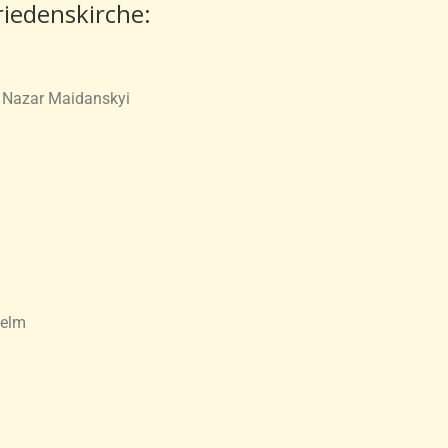
iedenskirche:
nd Nazar Maidanskyi
Selm