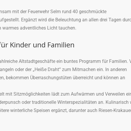
einsam mit der Feuerwehr Selm rund 40 geschmückte
fgestellt. Ergänzt wird die Beleuchtung an allen drei Tagen dur
in warmes adventliches Licht tauchen.
ür Kinder und Familien
reiche Altstadtgeschäfte ein buntes Programm für Familien. 
angeln oder der „Heiße Draht“ zum Mitmachen ein. In anderen
den, bekommen Überraschungstüten überreicht und können an
Zelt mit Sitzmöglichkeiten lädt zum Aufwärmen und Verweilen ei
rpunsch oder traditionelle Winterspezialitäten an. Kulinarisch 
tere winterliche Speisen ergänzt, darunter auch Riesen-Krakaue