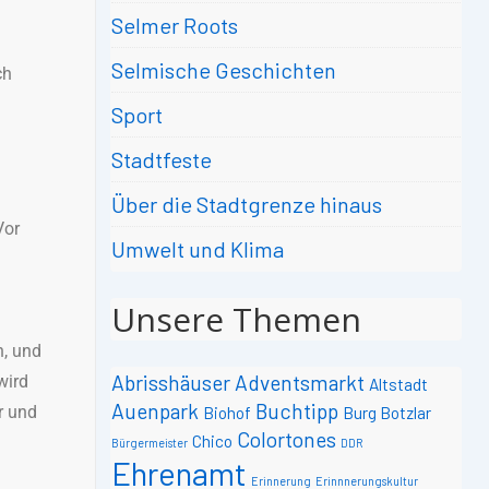
Selmer Roots
Selmische Geschichten
ch
Sport
Stadtfeste
Über die Stadtgrenze hinaus
Vor
Umwelt und Klima
Unsere Themen
n, und
Abrisshäuser
Adventsmarkt
wird
Altstadt
Auenpark
Buchtipp
r und
Biohof
Burg Botzlar
Colortones
Chico
Bürgermeister
DDR
Ehrenamt
Erinnerung
Erinnnerungskultur