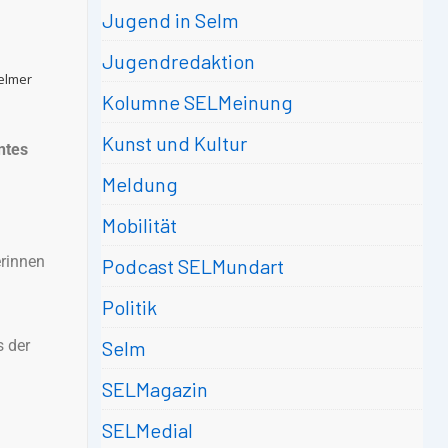
Jugend in Selm
Jugendredaktion
Selmer
Kolumne SELMeinung
Kunst und Kultur
ntes
Meldung
Mobilität
erinnen
Podcast SELMundart
Politik
s der
Selm
SELMagazin
SELMedial