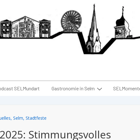
odcast SELMundart
Gastronomie in Selm
SELMomente 
uelles
,
Selm
,
Stadtfeste
2025: Stimmungsvolles