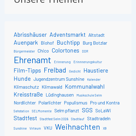
Abrisshäuser
Adventsmarkt
Altstadt
Auenpark
Buchtipp
Biohof
Burg Botzlar
Colortones
Chico
Bürgermeister
DDR
Ehrenamt
Erinnerung
Erinnnerungskultur
Freibad
Film-Tipps
Haustiere
Gedicht
Hunde
Jugendzentrum Sunshine
Kalender
Kommunalwahl
Klimaschutz
Klimawald
Kreisstraße
Lüdinghausen
Musikschule Selm
Nordlichter
Polarlichter
Populismus
Pro und Kontra
SGS
Selm pflanzt
SoLaWi
Sehstation
SELMomente
Stadtfest
Stadtradeln
Stadtfest Selm 2026
Stadtlauf
Weihnachten
VKU
Sunshine
Virteum
X9