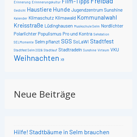
Freibad
Film-Tipps
Erinnerung
Erinnnerungskultur
Haustiere
Hunde
Jugendzentrum Sunshine
Gedicht
Kommunalwahl
Klimaschutz
Klimawald
Kalender
Kreisstraße
Lüdinghausen
Nordlichter
Musikschule Selm
Polarlichter
Populismus
Pro und Kontra
Sehstation
SGS
Stadtfest
Selm pflanzt
SoLaWi
SELMomente
Stadtradeln
VKU
Stadtfest Selm 2026
Stadtlauf
Sunshine
Virteum
Weihnachten
X9
Neue Beiträge
Hilfe! Stadtbäume in Selm brauchen