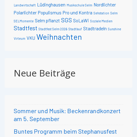
Lüdinghausen
Nordlichter
Landwirtschaft
Musikschule Selm
Polarlichter
Populismus
Pro und Kontra
Sehstation
Selm
SGS
Selm pflanzt
SoLaWi
SELMomente
Soziale Medien
Stadtfest
Stadtradeln
Stadtfest Selm 2026
Stadtlauf
Sunshine
Weihnachten
VKU
Virteum
Neue Beiträge
Sommer und Musik: Beckenrandkonzert
am 5. September
Buntes Programm beim Stephanusfest