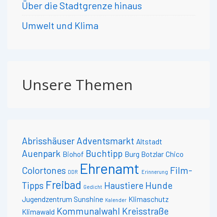
Über die Stadtgrenze hinaus
Umwelt und Klima
Unsere Themen
Abrisshäuser
Adventsmarkt
Altstadt
Auenpark
Buchtipp
Biohof
Burg Botzlar
Chico
Ehrenamt
Colortones
Film-
DDR
Erinnerung
Freibad
Tipps
Haustiere
Hunde
Gedicht
Jugendzentrum Sunshine
Klimaschutz
Kalender
Kommunalwahl
Kreisstraße
Klimawald